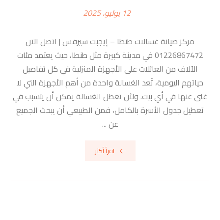
12 يوليو، 2025
مركز صيانة غسالات طنطا – إيجبت سيرفس | اتصل الآن
01226867472 في مدينة كبيرة مثل طنطا، حيث يعتمد مئات
الآلاف من العائلات على الأجهزة المنزلية في كل تفاصيل
حياتهم اليومية، تُعد الغسالة واحدة من أهم الأجهزة التي لا
غنى عنها في أي بيت. ولأن تعطل الغسالة يمكن أن يتسبب في
تعطيل جدول الأسرة بالكامل، فمن الطبيعي أن يبحث الجميع
عن ...
اقرأ أكثر