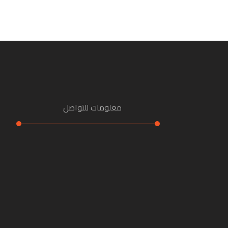
معلومات للتواصل
هاتف:
01090964867
بريد إلكتروني