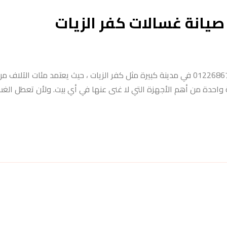
صيانة غسالات كفر الزيات
مركز صيانة غسالات كفر الزيات – إيجبت سيرفس | اتصل الآن 01226867472 في مدينة كبيرة مثل كفر الزيات ، حيث يعتمد مئات 
لة واحدة من أهم الأجهزة التي لا غنى عنها في أي بيت. ولأن تعطل الغ