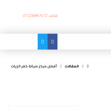
هاتف 01226867472
المقالات
أفضل مركز صيانة كفر الزيات