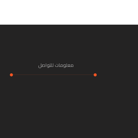
معلومات للتواصل
هاتف:
01090964867
بريد إلكتروني
تابعنا