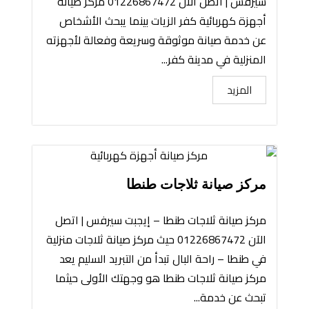
سيرفس | اتصل الآن 01226867472 مركز صيانة
أجهزة كهربائية كفر الزيات بينما يبحث الأشخاص
عن خدمة صيانة موثوقة وسريعة وفعالة لأجهزته
المنزلية في مدينة كفر...
المزيد
مركز صيانة ثلاجات طنطا
مركز صيانة ثلاجات طنطا – إيجبت سيرفس | اتصل
الآن 01226867472 حيث مركز صيانة ثلاجات منزلية
في طنطا – راحة البال تبدأ من التبريد السليم يعد
مركز صيانة ثلاجات طنطا هو وجهتك الأولى حيثما
تبحث عن خدمة...