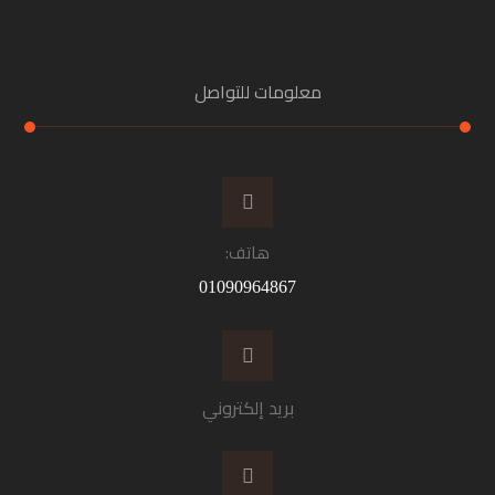
معلومات للتواصل
هاتف:
01090964867
بريد إلكتروني