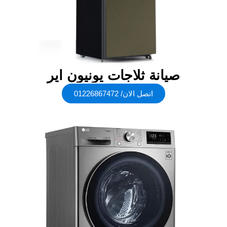
صيانة ثلاجات يونيون اير
اتصل الان/ 01226867472