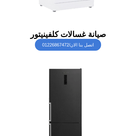
صيانة غسالات كلفينيتور
اتصل بنا الان/01226867472