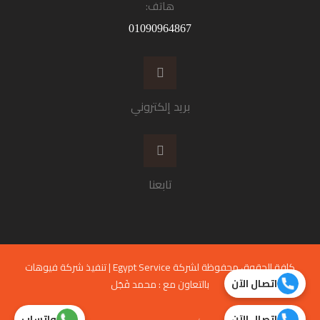
هاتف:
01090964867
بريد إلكتروني
تابعنا
كافة الحقوق محفوظة لشركة Egypt Service | تنفيذ شركة
فيوهات
اتصال الآن
بالتعاون مع :
محمد فَجَل
اتصال الآن
واتساب